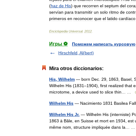
(
haz
de
His
)
que
recorren
el
septum
del
cora
servían
para
transmitir
un
solo
ritmo
de
cont
primeros
en
reconocer
que
el
latido
cardíaco
Enciclopedia
Universal
.
2012
.
Игры ⚽
Поможем написать курсовую
Hirschfeld, Al(bert)
Mira otros diccionarios:
His, Wilhelm
— born Dec. 29, 1863, Basel, Sw
Wilhelm His (1831–1904), first realized that 
microtome, a device used to slice thin… …
Wilhelm His
— Nacimiento 1831 Basilea Fal
Wilhelm His Jr.
— Wilhelm His (interniste) Po
1863 à Bâle, en Suisse et mort en 1934, est 
même nom, structure impliquée dans la…