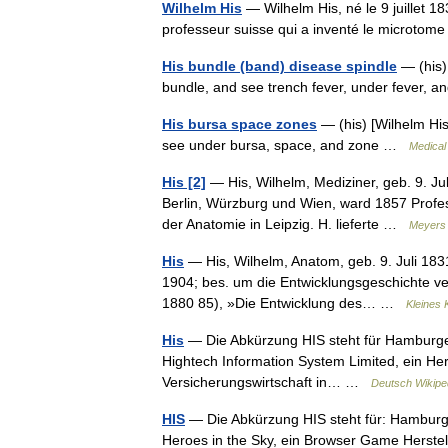
Wilhelm His
— Wilhelm His, né le 9 juillet 1
professeur suisse qui a inventé le microto
His bundle (band) disease spindle
— (his)
bundle, and see trench fever, under fever, 
His bursa space zones
— (his) [Wilhelm Hi
see under bursa, space, and zone …
Medical 
His [2]
— His, Wilhelm, Mediziner, geb. 9. Juli
Berlin, Würzburg und Wien, ward 1857 Profes
der Anatomie in Leipzig. H. lieferte …
Meyers 
His
— His, Wilhelm, Anatom, geb. 9. Juli 1831 
1904; bes. um die Entwicklungsgeschichte ve
1880 85), »Die Entwicklung des… …
Kleines 
His
— Die Abkürzung HIS steht für Hamburger 
Hightech Information System Limited, ein Her
Versicherungswirtschaft in… …
Deutsch Wikipe
HIS
— Die Abkürzung HIS steht für: Hamburger
Heroes in the Sky, ein Browser Game Hersteller