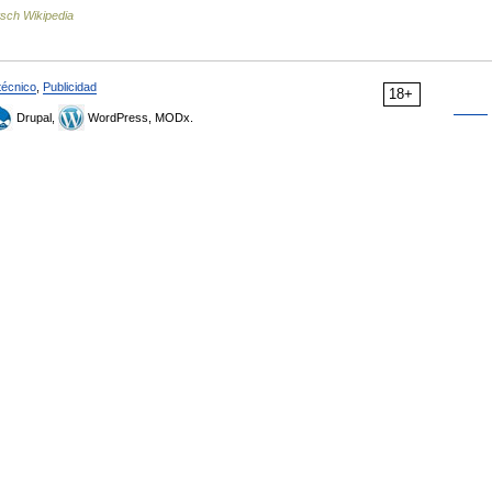
sch Wikipedia
técnico
,
Publicidad
18+
Drupal,
WordPress, MODx.