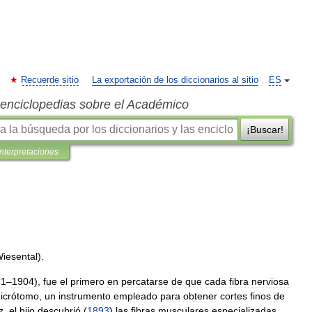
Recuerde sitio
La exportación de los diccionarios al sitio
ES
s enciclopedias sobre el Académico
¡Buscar!
interpretaciones
iesental
).
31
–
1904
),
fue
el
primero
en
percatarse
de
que
cada
fibra
nerviosa
icrótomo
,
un
instrumento
empleado
para
obtener
cortes
finos
de
z
,
el
hijo
descubrió
(
1893
)
las
fibras
musculares
especializadas