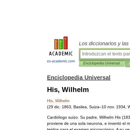
Los diccionarios y la
es-academic.com
Enciclopedia Universal
Enciclopedia Universal
His, Wilhelm
His
,
Wilhelm
(
29
dic
.
1863
,
Basilea
,
Suiza
–
10
nov
.
1934
,
W
Cardiólogo
suizo
.
Su
padre
,
Wilhelm
His
(
18
proviene
de
una
sola
neurona
,
e
inventó
el
m
tejidos
para
el
examen
microscópico
.
A
su
ve