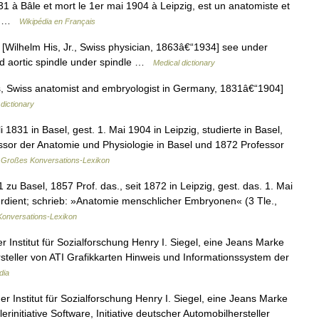
831 à Bâle et mort le 1er mai 1904 à Leipzig, est un anatomiste et
me …
Wikipédia en Français
 [Wilhelm His, Jr., Swiss physician, 1863â€“1934] see under
and aortic spindle under spindle …
Medical dictionary
s, Swiss anatomist and embryologist in Germany, 1831â€“1904]
dictionary
 1831 in Basel, gest. 1. Mai 1904 in Leipzig, studierte in Basel,
sor der Anatomie und Physiologie in Basel und 1872 Professor
Großes Konversations-Lexikon
zu Basel, 1857 Prof. das., seit 1872 in Leipzig, gest. das. 1. Mai
rdient; schrieb: »Anatomie menschlicher Embryonen« (3 Tle.,
Konversations-Lexikon
Institut für Sozialforschung Henry I. Siegel, eine Jeans Marke
steller von ATI Grafikkarten Hinweis und Informationssystem der
dia
 Institut für Sozialforschung Henry I. Siegel, eine Jeans Marke
initiative Software, Initiative deutscher Automobilhersteller