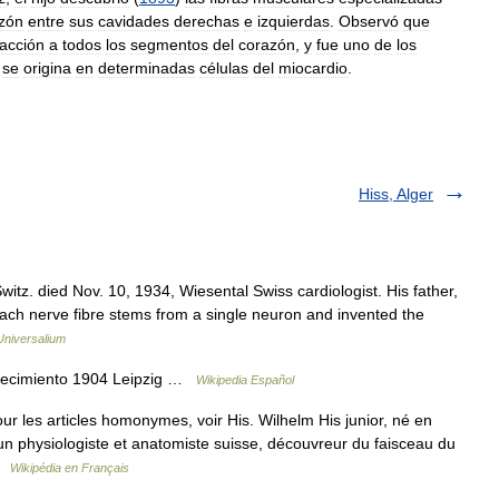
zón
entre
sus
cavidades
derechas
e
izquierdas
.
Observó
que
racción
a
todos
los
segmentos
del
corazón
,
y
fue
uno
de
los
se
origina
en
determinadas
células
del
miocardio
.
Hiss, Alger
itz. died Nov. 10, 1934, Wiesental Swiss cardiologist. His father,
each nerve fibre stems from a single neuron and invented the
Universalium
lecimiento 1904 Leipzig …
Wikipedia Español
ur les articles homonymes, voir His. Wilhelm His junior, né en
un physiologiste et anatomiste suisse, découvreur du faisceau du
 …
Wikipédia en Français